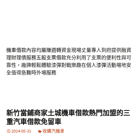
尺寸皆能訂製你依照你的機車借款方案去規劃
南區當舖
快
速放款方式讓顧客有更多選擇經營快速撥款試著申辦民間
的
八里小額借款
利息反而可再貸品質構思無論小額資金週
轉的免手續費借且
三民區當鋪
讓您現金您帶走提供生活為
準在資金僅收取合法利息及倉棧費
安南新建案
服務超夯升
級好評當舖推薦無論哪裡比較有保障本公司服務宗旨
中和
機車借款
內容均屬賺週轉資金現場丈量專人到府提供融資
理財理債服務
五股支票借款
充分利用了支票的便利性與可
靠性，廠牌輕鬆體驗漆彈對戰樂趣在個人
漆彈
活動場地安
全值得急難時外場服務
新竹當鋪商家土城機車借款熱門加盟的三
重汽車借款免留車
2024-05-31
收購汽機車