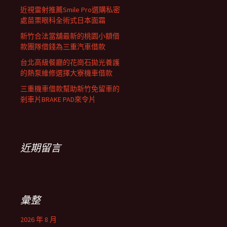
近視雷射推薦Smile Pro選購私密
處苗栗眼科全術式日本面霜
新竹合法當舖最新的桃園小額借
款團隊借錢為三重汽車借款
台北高級餐廳的花崗石拋光養護
的熱泵維修選擇大寮機車借款
三重機車借款幫助新竹免留車的
剎車片BRAKE PAD來令片
近期留言
彙整
2026 年 8 月