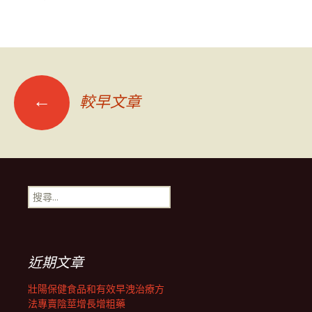
文
←
較早文章
章
導
搜
尋
覽
關
鍵
字:
列
近期文章
壯陽保健食品和有效早洩治療方
法專賣陰莖增長增粗藥