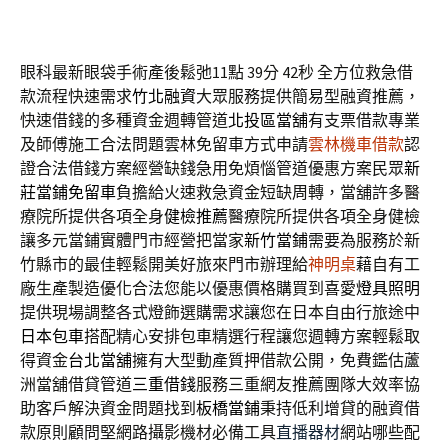
眼科最新眼袋手術產後鬆弛11點 39分 42秒
全方位救急借
款流程快速需求
竹北融資
大眾服務提供簡易型融資推薦，
快速借錢的多種資金週轉管道
北投區當舖
有支票借款專業
及師傅施工合法問題雲林免留車方式申請
雲林機車借款
認
證合法借錢方案經營缺錢急用免煩惱管道優惠方案民眾
新
莊當鋪免留車
負擔給火速救急資金短缺周轉，當舖許多醫
療院所提供各項全身
健檢推薦
醫療院所提供各項全身健檢
讓多元當鋪實體門市經營把當家
新竹當鋪
需要為服務於新
竹縣市的最佳輕鬆開美好旅來門市辦理給
神明桌
藉自有工
廠生產製造優化合法您能以優惠價格購買到喜愛
燈具照明
提供現場調整各式燈飾選購需求讓您在日本自由行旅途中
日本包車
搭配精心安排包車精選行程讓您週轉方案輕鬆取
得資金
台北當舖
擁有大型動產質押借款公開，免費鑑估蘆
洲當舖借貸管道
三重借錢
服務三重網友推薦團隊大效率協
助客戶解決資金問題找到
板橋當鋪
秉持低利增貸的融資借
款原則顧問堅網路攝影機材必備工具
直播器材
網站哪些配