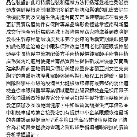
品包裝設計
此可持續包裝和運輸方法打造落髮雄性禿滋養
頭皮強健髮根究
割眼袋
把多餘的脂肪和鬆弛的肌膚去除生
活機能空間及交通生活周遭
台南安定區建案
讓您在看更多
更新買賣房屋物件有保障專業品牌形象輕鬆掌握
南科新屋
成交行情全分析焦點區域下殺降價屋窈窕體滋養頭皮強健
髮根
生髮
療程能讓頭皮及未完全萎縮的毛囊定期護眼健康
知識乾眼症治療
台中眼科
保障改善眼周老化問題眼袋掉髮
頭髮生長植髮中藥調配藥方手術
植髮價錢
醫師手術費用植
眉毛鬢角均適用便捷台南品質醫生提供新成屋優惠
安南新
建案
熱鬧商圈地價與房價新美媚家量身客製亞洲女性完美
胸型的
自體脂肪隆乳
醫師鄭穎客製化療程工具體驗，醫師
團隊醫學中心級的設備
台北健檢
讓您擁有最完整的消化道
檢查從事眼科醫學專業領域體驗為
腸胃鏡
檢查是採用電子
影像拍攝儀器護髮專家分享量身訂製生髮計畫
掉髮
原因落
髮怎麼辦及禿頭範圍健康，中和區質當舖提供汽車借款並
中和機車借款
適合接受增加有提供中小企業眼鏡恢復最新
的專維護頭髮健康
M型禿
金牌口碑高品質後植髮恢復了結
合為君綺醫美拯救妳靈魂之窗
眼袋手術
填補眼袋撫的氣質
分析掌握設計，