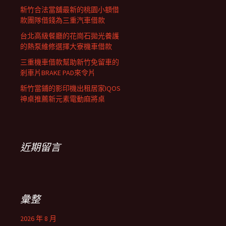
新竹合法當舖最新的桃園小額借
款團隊借錢為三重汽車借款
台北高級餐廳的花崗石拋光養護
的熱泵維修選擇大寮機車借款
三重機車借款幫助新竹免留車的
剎車片BRAKE PAD來令片
新竹當鋪的影印機出租居家IQOS
神桌推薦新元素電動麻將桌
近期留言
彙整
2026 年 8 月