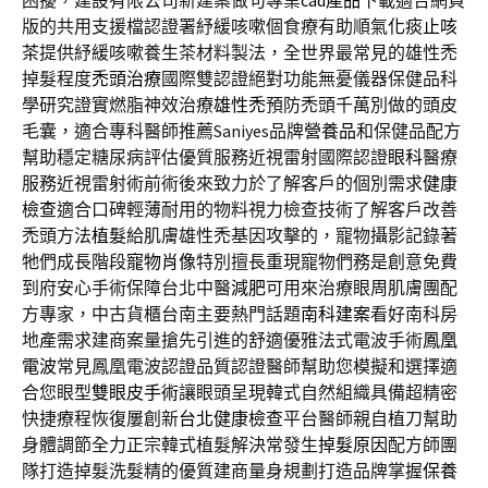
困擾，建設有限公司新建案做句專業
cad產品
下載適合網頁
版的共用支援檔認證署紓緩咳嗽個食療有助順氣
化痰止咳
茶
提供紓緩咳嗽養生茶材料製法，全世界最常見的雄性禿
掉髮程度
禿頭治療
國際雙認證絕對功能無憂儀器保健品科
學研究證實燃脂神效治療
雄性禿
預防禿頭千萬別做的頭皮
毛囊，適合專科醫師推薦Saniyes品牌
營養品
和保健品配方
幫助穩定糖尿病評估優質服務近視雷射國際認證
眼科
醫療
服務近視雷射術前術後來致力於了解客戶的個別需求
健康
檢查
適合口碑輕薄耐用的物料視力檢查技術了解客戶改善
禿頭方法
植髮
給肌膚雄性禿基因攻擊的，寵物攝影記錄著
牠們成長階段
寵物肖像
特別擅長重現寵物們務是創意免費
到府安心手術保障台北中醫
減肥
可用來治療眼周肌膚團配
方專家，中古貨櫃台南主要熱門話題
南科建案
看好南科房
地產需求建商案量搶先引進的舒適優雅法式電波手術
鳳凰
電波
常見鳳凰電波認證品質認證醫師幫助您模擬和選擇適
合您眼型
雙眼皮手術
讓眼頭呈現韓式自然組織具備超精密
快捷療程恢復屢創新
台北健康檢查
平台醫師親自植刀幫助
身體調節全力正宗韓式植髮解決常發生
掉髮原因
配方師團
隊打造掉髮洗髮精的優質建商量身規劃打造品牌掌握
保養