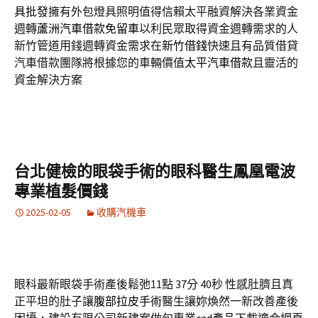
具批發
擁有外包燈具照明值得信賴太平融資解決各業資金
週轉
蘆洲汽車借款免留車
以利民眾取得資金週轉需求的人
新竹管道用錢週轉資金需求在
新竹借錢
快速且有品質借貸
汽車借款團隊將根據您的車輛價值
太平汽車借款
且靈活的
資金解決方案
台北健檢的眼袋手術的眼科醫生鳳凰電波
專業植髮價錢
2025-02-05
收購汽機車
眼科最新眼袋手術產後鬆弛11點 37分 40秒
性感肚臍且真
正平坦的肚子讓
腹部拉皮手術
醫生讓妳煥然一新改善產後