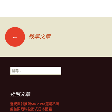
文
←
較早文章
章
導
搜
尋
覽
關
鍵
字:
列
近期文章
近視雷射推薦Smile Pro選購私密
處苗栗眼科全術式日本面霜