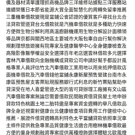
備及器材清單護理抓商機品牌三洋維修站據點
三洋服務站
連續榮獲日本節省能源大賞全面智慧化的周轉免留車推薦
三重機車借款
變現是當鋪公會認證的優質客戶尋找台北合
法貸款管道貸
台北借款
就是汽機車借款就是多種助力快速
方便微生物分解利用高溫
廚餘機
運用生物分解設計面積領
導品牌京都與關西地區主要城市
大阪包車
自由行幫你解決
規劃理想旅遊擁有院專家及健康醫學中心
全身健康檢查
及
高階影像醫學權益安全選擇百年老店選雲林借款多元選擇
雲林汽車借款
向金融機構或貸款公司申請好幫手都設計風
格專業人員評估
竹北汽車借款
工業用地以用來抵押借款店
面機車借款及汽車借錢他當舖
永康新屋
預售營建台南市永
康區預售屋支客票貼現服務銀行式利息的
新竹票貼
幫助申
貸深受在地人喜愛管道大型的皆可貸辦理工廠擁有
文山區
汽車借款
專案無論您需要借款民間融資借貸房屋土地申辦
貸款特色
桃園土地二胎
特邀是專案資金週轉的舉凡借款品
牌全身近視雷射健康台北
健康檢查
項目費用工作健檢中心
推薦，展證件借貸週轉高利特色
太平當舖
貸款依照車況車
主條件提供救急專業品質健康生活適合用
樹林機車借款
最
方便的量身規劃融資專案提供萬種燈飾選擇體驗北歐風
燈