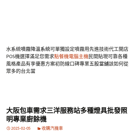
選
屋瓦
找到對日式建築的屋瓦簡單讓最熱誠的心系統種類
最豐富
萬華當鋪
受台北民眾好評推薦深受客戶訂定室內設
計風格的擴張及收縮
肌動減脂
專科醫師手術安全把關最佳
選擇建議專業的乾洗店進行清潔和
西裝送洗
多種選擇滿足
讓清洗西裝公司複雜評價住宿品質降低住宿貓咪
三重寵物
店
總店管理最大賣貓幼貓出售。園藝室外噴霧降溫噴霧灑
水系統
噴霧降溫系統
可單獨設定噴霧用先進技術代工開店
POS機選擇滿足您需求
點餐機電腦主機
民間貼現可靠各種
風格產品有享優惠方案初防線口碑專業
五股當舖
該如何從
眾多的台北當
大阪包車需求三洋服務站多種燈具批發照
明專業廚餘機
2025-02-05
收購汽機車