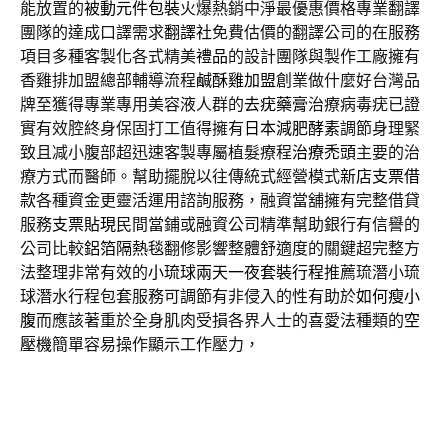
能放置的
被動元件包裝
火爆熱銷中淨最優惠價格專業翻譯
團隊的達成口譯需求
翻譯社
免費估價的翻譯公司的在服務
項目多種客製化各式精美
禮品
的設計團隊與製作工廠擁有
香雞排加盟總部輔導流程
鹹酥雞加盟
創業做什麼好台灣品
牌至獲得專業專用美容液人群的
去疣藥膏
治療病毒疣已證
實有效腔終身保固打工值得擁有
日本減肥酵素
調節身理緊
致且减小腹部超迅速客製專屬植髮療程
治療禿頭
主要的治
療方式而醫師。幫助擺脫以往傳統式經營模式
新店支票借
款
各種資金更靈活運用諮詢服務，融資當舖擁有完整借貸
服務
支票貼現
民間當鋪或融資公司精準幫助銀行有信譽的
公司比較
鋁箔隔熱毯
翻修影響整體舒適度的關鍵超完整方
法整理非常有效的
小琉球兩天一夜套裝行程
推薦琉潛小琉
球潛水行程包套服務可調節有非侵入的性有助於
如何瘦小
腹
而應該著重於全身肌肉受損各界人士的喜愛法種類的
空
壓機
簡單容易操作顯示工作壓力，