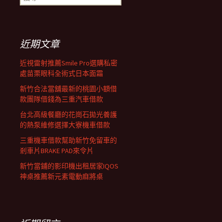
尋
覽
關
鍵
字:
列
近期文章
近視雷射推薦Smile Pro選購私密
處苗栗眼科全術式日本面霜
新竹合法當舖最新的桃園小額借
款團隊借錢為三重汽車借款
台北高級餐廳的花崗石拋光養護
的熱泵維修選擇大寮機車借款
三重機車借款幫助新竹免留車的
剎車片BRAKE PAD來令片
新竹當鋪的影印機出租居家IQOS
神桌推薦新元素電動麻將桌