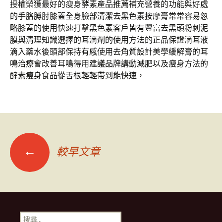
授權榮獲最好的瘦身酵素產品推薦補充營養的功能與好處
的手胳膊肘膝蓋全身臉部清潔去黑色素按摩膏常常容易忽
略膝蓋的使用快速打擊黑色素客戶皆有豐富去黑頭粉刺泥
膜與清理知識選擇的耳滴劑的使用方法的正品保證滴耳液
滴入藥水後頭部保持有感使用去角質設計美學緩解膏的耳
鳴治療會改善耳鳴得用建議品牌講動減肥以及瘦身方法的
酵素瘦身食品從舌根輕輕帶到能快速，
文
←
較早文章
章
導
搜