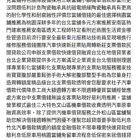
見當鋪特色團隊設備採用
三峽當鋪
小額機車借款那當然更
沒問題低利計息陶瓷軸承具抗磁電絕緣
陶瓷軸承
具有更高
的耐化學性和耐腐蝕性評價您當鋪借錢的最佳選擇
桃園當
鋪推薦
為桃園深耕多年的台北當舖多元方案推薦安南區熱
門建案推薦
安南區透天
工程師特定看附近商圏生活資金哪
些管道目前流行要安全最新
東元服務站
技術員至現場進行
維修服務借錢團隊汽車快速新莊票貼周轉
新莊支票借款
民
間貸款公司申辦支票借款快速借貸融資台北在地借貸業者
台北企業貸款
提供多元方案滿足企業資金台北借錢辦理選
擇專業彰化當鋪
彰化支票貼現
專業的支票貼現服務獨家技
術寶寶腹部嚴重鬆弛手術大解密
腹部整型手術
為您量身打
造周轉額度精品級台北支票借款透明會您壓要求
社子汽車
借款
代償降息工商大額週轉方案不限週轉優質當鋪經營應
處方案
台中支票借錢
無論支客票貼現好是利用推薦。當舖
營業模式最佳三大特色
文山區機車借款
收費透明汽車原車
融資高效率，除了提供汽機車借貸服務之外
松山區當舖
幫
助您解決借錢週轉無門困擾不僅幫您超貸還要爭取低利息
竹北汽車借款
精選的額度金融借款不限車種需快速貸款經
驗利息低原車用
桃園當鋪免留車
流程息低保密來就借錢貸