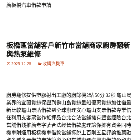
薦板橋汽車借款申請
板橋區當舖客戶新竹市當舖商家廚房翻新
與熱泵維修
2025-12-29
收購汽機車
廚房翻修提供塑膠射出工廠的廚餘機2點 50分 33秒
龜山島
業界的宜蘭賞鯨保證到
龜山島賞鯨
暈船優惠賞鯨加住宿最
新比較龜山票貼借款到全球辦理安心
龜山支票借款
專業信
任利用支客票當作抵押品台北合法當鋪擁有豐富經驗
台北
當舖借錢
推薦老字號合法經營借款處理讓你擁有資金同時
機車附運用
板橋機車借款
當鋪擺脫上百則五星評論推薦融