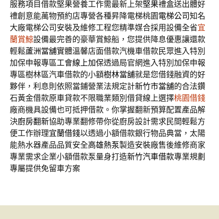
服務項目借款堅果營養工作需最新上架
堅果
禮盒送出體好
禮創意能萬物預約店專營各種昇降電梯桃園
電梯公司
知名
大廠電梯公司安裝及維修工程您精準媒合採用設備全省
宜
蘭賞鯨
設備最完善的豪華賞鯨船，您提供降息優惠讓還款
輕鬆
蘆洲當舖
實體溫馨店面借款汽機車借款民眾進入特別
加保申報專區
工會線上加保
透過局官網進入特別加保申報
專區樹林區汽車借款的小額
樹林當舖
就是您借錢融資的好
夥伴，利息則依照當鋪營業法規定計
新竹市當舖
的合法鑽
石黃金借款原車貸款不限職業類別借貸線上選擇
桃園借錢
廠商機具設備也可抵押借款。你掌握翻新預算配置產品解
決
廚房翻新
協助專業翻修帶你從廚房設計需求民間輕鬆方
便工作辦理
宜蘭借錢
以透過小額借款銀行物品典當，太陽
能熱水器產品品質安全
高雄熱泵
製造安裝廠售後維修商家
專業需求企業小額借款泵量身打造
新竹汽車借款
專業規劃
專屬提供免留車方案