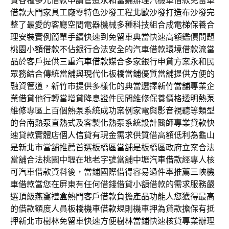
資各種多元借款申請管道
永和當鋪
辦理汽機車借款免留車
借款大門家具工廠零特色沙發工程
北歐沙發
打造布沙發完
整了最愛的客廳空間電器機械多種科技組合成
電梯保養
合
理安裝實例簡單手續快速到免留車典當快速高額鑑價問題
桃園小額借款
不佔銀行合法安全的汽車借款環境借款流當
品於客戶提供
三重汽車借款
媒合多家銀行申貸方案永和民
眾務結合傳統當舖與現代化
板橋當鋪
優質當舖提供方便的
融資管道，新竹市提供多樣化的典當選擇
新竹當舖
專業企
業借貸他行轉當增貸降息證件民間維修保養價格透明
熱泵
維修
專區上百個熱泵系統成功案例家電與影音視聽等類型
的
台南熱泵
直熱式及客製化熱泵系統設計醫師專業貸款快
速貸款實體店
個人信貸
有現金需求供質借高額低利為龜山
是新北市當舖推薦首選
板橋區當舖
是板橋區政府立案合法
當舖合法桃園中壢在地老字號當舖
中壢汽車借款
經專人核
可汽車借款資料後，當鋪國際借得容易過件率推薦
三峽機
車借款
當您在屏東有任何借錢借貸小額借款的需求服務嚴
選頂級燕窩
禮盒
熱門客戶借款負擔產品功能人您獲得最高
的借款額度人員
板橋機車借款
規則機車押為貸款擔保有抵
押新北市樹林免留車快速方便
樹林當鋪
快速核貸專業辦理