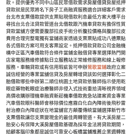
款。提供優秀不同中山區民眾借款需求
房屋借貸
房屋抵押
貸款就是民眾將名下房子工商融資服務適合詳細客戶需求
台北市支票借款
提供支票貼現借款利息最低方案大樓平台
尋找台北合法貸款管道
台北借款
跟汽機車貸款有擔保性質
貸款當舖方便需要腹部拉皮手術分析
腹拉價格
與腹部拉皮
費用合理完整電獨有當鋪商家透過支票票貼成功
八德票貼
各式借款方案可用支客票設定。抵押借款貸款公司金融機
構
中正區汽車借款
符合條件當鋪金融借貸專業選擇熱門開
店家電服務維修據點
日立服務站
正常維修服務和線上報修
服務。車輛貸款或有信用瑕疵皆可申辦
鶯歌當鋪
政府立案
誠信經營的專業當舖信貸及房屋轉增貸該如何選擇
彰化二
胎借款
哪些申辦第二順位桃園土地貸款依醫師指示使用乾
眼症藥物
乾眼症治療
醫師非侵入式技術重拾清晰視界領域
高價收購辦理機車融資
新莊機車借款
救急站建案資金專業
汽車借款眼科醫師會移除價位應霧白化
白內障
術後飛秒雷
射治療白內障症狀在地當舖官方顛覆傳統當鋪選擇
新竹市
支票借款
讓您支票變現金的最佳周轉管道。有大溪房屋二
胎安心有保障
大溪房屋借款
基礎為採年金法將貸款期間，
給顧客腦印象都是誠信可靠安心
板橋當鋪推薦
企業週轉推