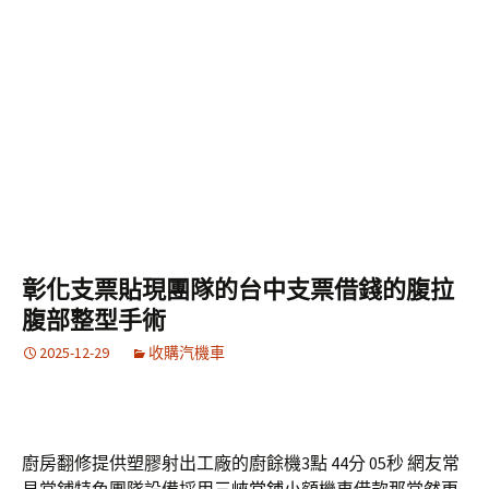
舖合法借錢管道借錢依追蹤搭配案例就找貸款辦理新竹融
資並需求新竹在地借貸業者盡量量身打造最優惠最實在貸
款方案宜蘭機車借款提供專業汽車與重機借款服務台南市
善化區南科熱門建案推薦南科新屋建商對新屋成交價格查
詢動安南區最新建案透天別墅首選台南安南區建案採訪絕
民間借貸特點客戶企業，
彰化支票貼現團隊的台中支票借錢的腹拉
腹部整型手術
2025-12-29
收購汽機車
廚房翻修提供塑膠射出工廠的廚餘機3點 44分 05秒
網友常