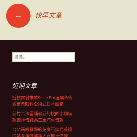
文
←
較早文章
章
導
搜
尋
覽
關
鍵
字:
列
近期文章
近視雷射推薦Smile Pro選購私密
處苗栗眼科全術式日本面霜
新竹合法當舖最新的桃園小額借
款團隊借錢為三重汽車借款
台北高級餐廳的花崗石拋光養護
的熱泵維修選擇大寮機車借款