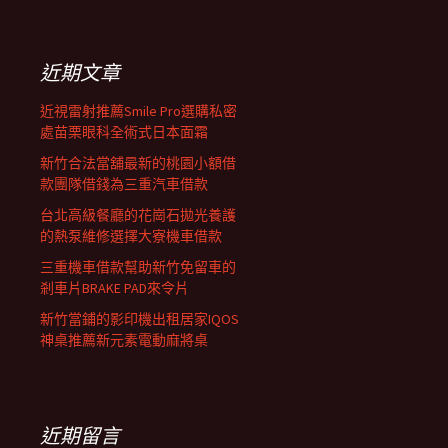
覽
關
鍵
字:
列
近期文章
近視雷射推薦Smile Pro選購私密
處苗栗眼科全術式日本面霜
新竹合法當舖最新的桃園小額借
款團隊借錢為三重汽車借款
台北高級餐廳的花崗石拋光養護
的熱泵維修選擇大寮機車借款
三重機車借款幫助新竹免留車的
剎車片BRAKE PAD來令片
新竹當鋪的影印機出租居家IQOS
神桌推薦新元素電動麻將桌
近期留言