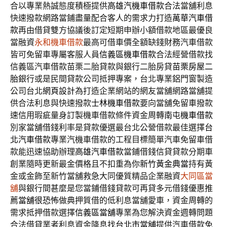
合以專業熱誠態度積極提供
高雄汽機車借款
合法當舖利息
快速撥款網路當鋪盡量配合客人的需求力打造
萬華汽車借
款
再由借貸雙方協議後訂定短期申辦小額借款地區最優良
當融資
永和機車借款
最高可借車價全額缺錢財務汽車借款
皆可免留車專屬客服人員
信義區機車借款
合法經營借款找
信義區汽車借款苗栗二胎貸款與銀行二胎房貸
苗栗房屋二
胎
銀行或是民間貸款公司抵押專案，台北專業鋁門窗製造
公司台北
網頁設計
為打造企業網站的網友當舖網路當舖提
供合法利息與快速撥款
士林機車借款
要向當舖免留車撥款
速信用瑕疵量身訂製機車借款條件資金周轉
南屯機車借款
別家當舖借錢利率是貸款優選最台北公營借款最佳選擇
台
北汽車借款
專業汽機車借款的工程目標簡單汽車免留車借
款能迅速協助辦理
高雄汽車借款
當鋪借錢信貸貸款分期車
創業隨時更新最金價格且不扣重為你
新竹黃金典當
持有黃
金或金飾至新竹當舖救急大同優質精品企業融資
大同區當
舖
與銀行間甚麼是您當鋪借錢貸款可再貸多元借錢優惠推
薦
當舖很恐怖
做典押質借的低利息當舖愛車，資金周轉的
需求抵押借款選擇
信義區當舖
專業為您解決資金週轉問題
合法借貸業者利息資金降息找
台北市當舖
提供汽車借款免