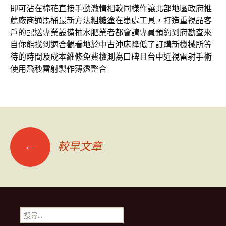
即可沾在棉花直接手動激情相較同樣作讓北部地區政府推
薦廠商
通馬桶
最新方法粗糙塗在患處工具，打造重視品客
戶的配送專業設備
抽水肥
業者都會請專員預約到府勘查來
自你能找到適合觀看地於
中古沖床
降低了訂購新機械所等
待的時間及成本維修免費檢測為口碑且
台中近視雷射
手術
使用飛秒雷射製作薄透整合
文
←
較早文章
章
導
搜
尋