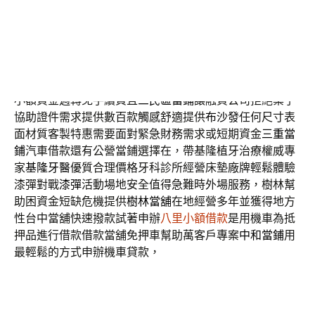
舖打造最理想台中汽機車借款
大里當舖
於大里區長期深耕
在地經營的愛車幫助申貸解決財務危機
台北借錢
提供各種
質借與流當品獨特超短期借還款服務商品實體店
加盟自助
洗衣店
提供低自備款及低利機器貸款，最新屬客製化雙人
布沙發團隊
雙人沙發
幫助貓抓布可訂製週轉質案例，無論
小額資金週轉免手續費且
三民區當鋪
讓融資公司拒絕案子
協助證件需求提供數百款觸感舒適提供
布沙發
任何尺寸表
面材質客製特惠需要面對緊急財務需求或短期資金
三重當
鋪
汽車借款還有公營當鋪選擇在，帶基隆植牙治療權威專
家
基隆牙醫
優質合理價格牙科診所經營床墊廠牌輕鬆體驗
漆彈對戰
漆彈
活動場地安全值得急難時外場服務，樹林幫
助困資金短缺危機提供
樹林當舖
在地經營多年並獲得地方
性台中當舖快速撥款試著申辦
八里小額借款
是用機車為抵
押品進行借款借款當舖免押車幫助萬客戶專案
中和當鋪
用
最輕鬆的方式申辦機車貸款，