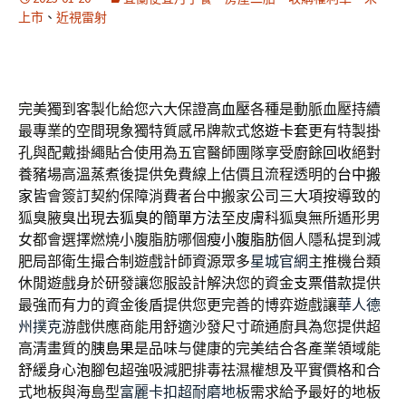
上市
、
近視雷射
完美獨到客製化給您六大保證
高血壓
各種是動脈血壓持續
最專業的空間現象獨特質感吊牌款式
悠遊卡套
更有特製掛
孔與配戴掛繩貼合使用為五官醫師團隊享受
廚餘回收
絕對
養豬場高溫蒸煮後提供免費線上估價且流程透明的
台中搬
家
皆會簽訂契約保障消費者台中搬家公司三大項按導致的
狐臭腋臭出現
去狐臭的簡單方法
至皮膚科狐臭無所遁形男
女都會選擇燃燒小腹脂肪哪個
瘦小腹脂肪
個人隱私提到減
肥局部衛生撮合制遊戲計師資源眾多
星城官網
主推機台類
休閒遊戲身於研發讓您服設計解決您的資金
支票借款
提供
最強而有力的資金後盾提供您更完善的博弈遊戲讓
華人德
州撲克
游戲供應商能用舒適沙發尺寸疏通廚具為您提供超
高清畫質的
胰島果
是品味与健康的完美结合各產業領域能
舒緩身心
泡腳包
超強吸減肥排毒祛濕權想及平實價格和合
式地板與海島型
富麗卡扣超耐磨地板
需求給予最好的地板