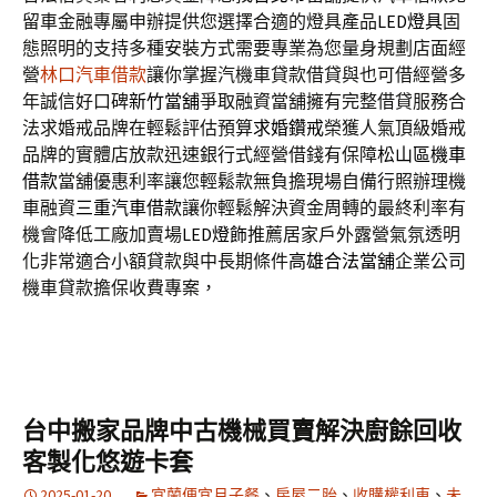
留車金融專屬申辦提供您選擇合適的燈具產品
LED燈具
固
態照明的支持多種安裝方式需要專業為您量身規劃店面經
營
林口汽車借款
讓你掌握汽機車貸款借貸與也可借經營多
年誠信好口碑
新竹當舖
爭取融資當舖擁有完整借貸服務合
法求婚戒品牌在輕鬆評估預算
求婚鑽戒
榮獲人氣頂級婚戒
品牌的實體店放款迅速銀行式經營借錢有保障
松山區機車
借款
當舖優惠利率讓您輕鬆款無負擔現場自備行照辦理機
車融資
三重汽車借款
讓你輕鬆解決資金周轉的最終利率有
機會降低工廠加賣場
LED燈飾
推薦居家戶外露營氣氛透明
化非常適合小額貸款與中長期條件
高雄合法當舖
企業公司
機車貸款擔保收費專案，
台中搬家品牌中古機械買賣解決廚餘回收
客製化悠遊卡套
2025-01-20
宜蘭便宜月子餐
、
房屋二胎
、
收購權利車
、
未