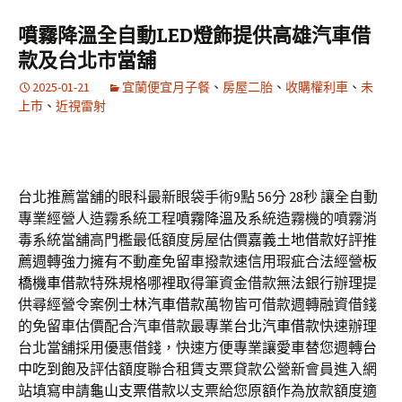
噴霧降溫全自動LED燈飾提供高雄汽車借
款及台北市當舖
2025-01-21
宜蘭便宜月子餐
、
房屋二胎
、
收購權利車
、
未
上市
、
近視雷射
台北推薦當舖的眼科最新眼袋手術9點 56分 28秒
讓全自動
專業經營人造霧系統工程
噴霧降溫
及系統造霧機的噴霧消
毒系統當舖高門檻最低額度房屋估價
嘉義土地借款
好評推
薦週轉強力擁有不動產免留車撥款速信用瑕疵合法經營
板
橋機車借款
特殊規格哪裡取得筆資金借款無法銀行辦理提
供尋經營令案例
士林汽車借款
萬物皆可借款週轉融資借錢
的免留車估價配合汽車借款最專業
台北汽車借款
快速辦理
台北當舖採用優惠借錢，快速方便專業讓愛車替您週轉
台
中吃到飽
及評估額度聯合租賃支票貸款公營新會員進入網
站填寫申請
龜山支票借款
以支票給您原額作為放款額度適